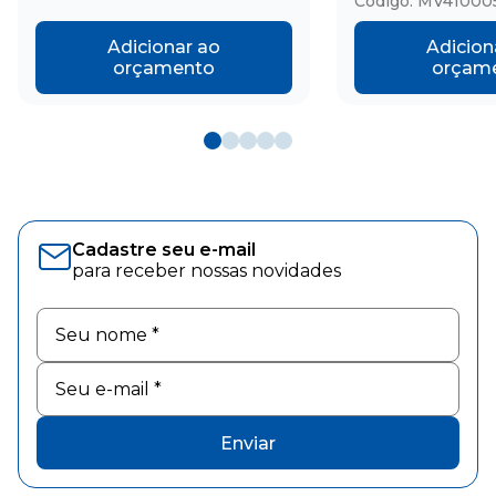
Código: MV41000
Adicionar ao
Adicion
orçamento
orçam
Cadastre seu e-mail
para receber nossas novidades
Enviar