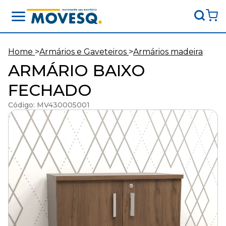
Movesq
-
Movimente
Home
>
Armários e Gaveteiros
>
Armários madeira
seu
ARMÁRIO BAIXO
escritório
FECHADO
Código: MV430005001