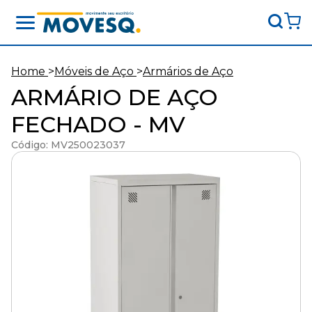
Movesq
-
Movimente
Home
>
Móveis de Aço
>
Armários de Aço
seu
ARMÁRIO DE AÇO
escritório
FECHADO - MV
Código: MV250023037