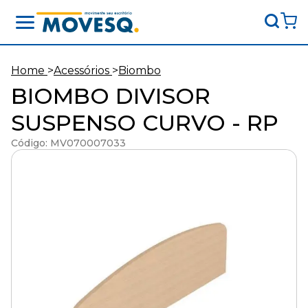
Movesq
-
Movimente
Home
>
Acessórios
>
Biombo
seu
BIOMBO DIVISOR
escritório
SUSPENSO CURVO - RP
Código: MV070007033