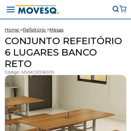
Movesq
-
Movimente
Home
>
Refeitório
>
Mesas
seu
CONJUNTO REFEITÓRIO
escritório
6 LUGARES BANCO
RETO
Código: MVMCR316000