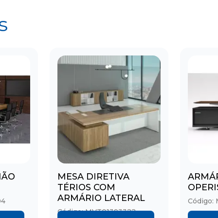
s
IÃO
MESA DIRETIVA
ARMÁ
TÉRIOS COM
OPERI
ARMÁRIO LATERAL
04
Código:
Código: MVT01393322