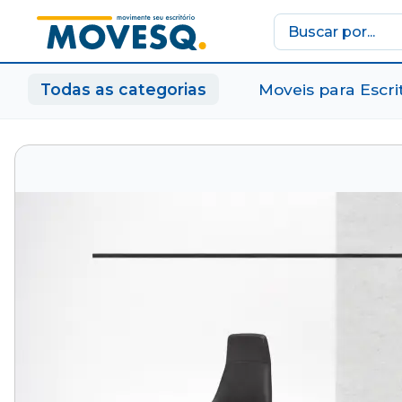
Movesq
-
Todas as categorias
Moveis para Escri
Movimente
seu
escritório