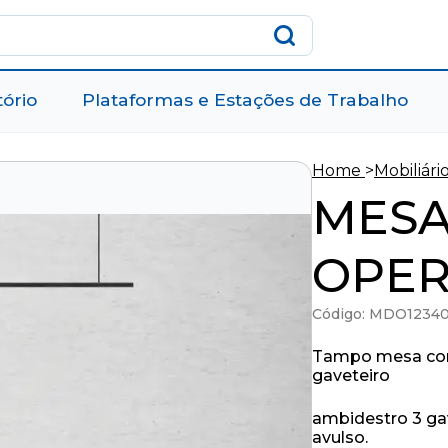
tório
Plataformas e Estações de Trabalho
Home
>
Mobiliári
MESA
OPER
Código: MDO1234
Tampo mesa com 
gaveteiro
ambidestro 3 ga
avulso.