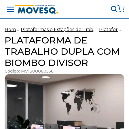
Movesq
-
Movimente
Home
Plataformas e Estações de Trabal
Plataform
>
ho
>
as
seu
PLATAFORMA DE
escritório
TRABALHO DUPLA COM
BIOMBO DIVISOR
Código: MV1300080556